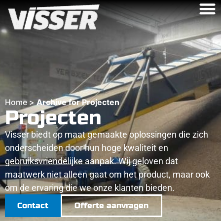
Home
>
Archive for Projecten
Projecten
Visser biedt op maat gemaakte oplossingen die zich
onderscheiden door hun hoge kwaliteit en
gebruiksvriendelijke aanpak. Wij geloven dat
maatwerk niet alleen gaat om het product, maar ook
om de ervaring die we onze klanten bieden.
Contact
Offerte aanvragen