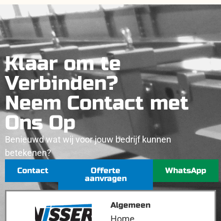
Klaar om te
Verbinden?
Neem Contact met
Ons Op
Benieuwd wat wij voor jouw bedrijf kunnen
betekenen?
Contact
Offerte
WhatsApp
aanvragen
Algemeen
Home