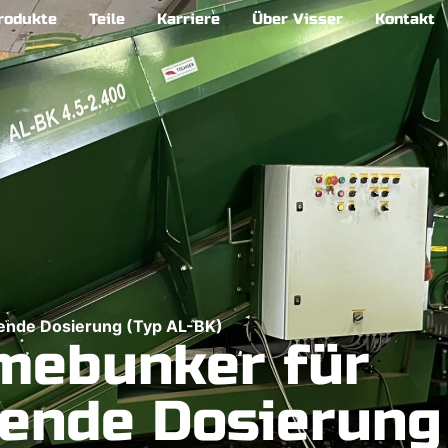
rodukte
Teile
Karriere
Über Visser
Kontakt
ende Dosierung (Typ AL-BK)
mebunker für
ende Dosierung 