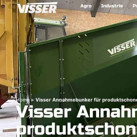
Agro
Industrie
P
Home
>
Visser Annahmebunker für produktschon
Visser Annah
produktschon