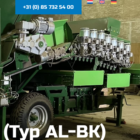
+31 (0) 85 732 54 00
(Typ AL-BK)