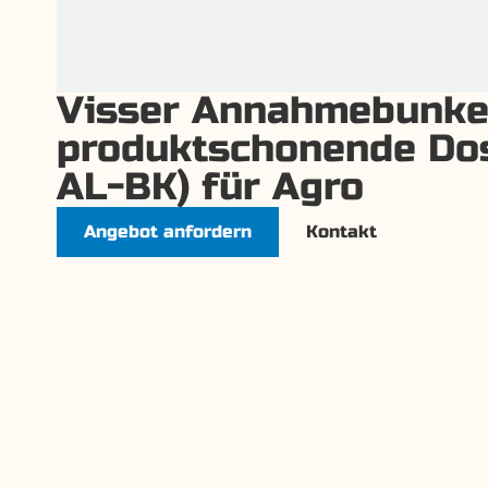
Visser Annahmebunke
produktschonende Dos
AL-BK) für Agro
Angebot anfordern
Kontakt