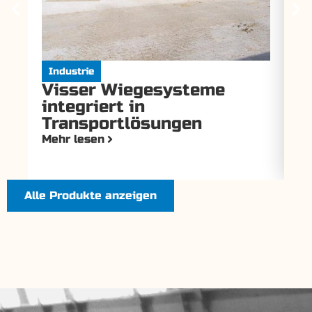
Industrie
I
Visser Wiegesysteme
V
integriert in
f
Transportlösungen
i
T
Mehr lesen
Me
Alle Produkte anzeigen