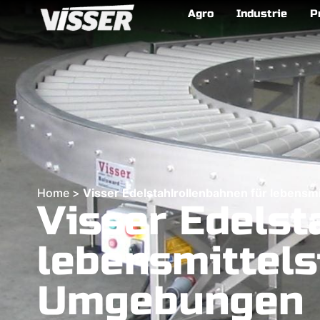
Agro
Industrie
P
Home
>
Visser Edelstahlrollenbahnen für lebens
Visser Edelst
lebensmittels
Umgebungen