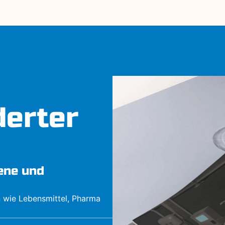
erter
ene und
 wie Lebensmittel, Pharma