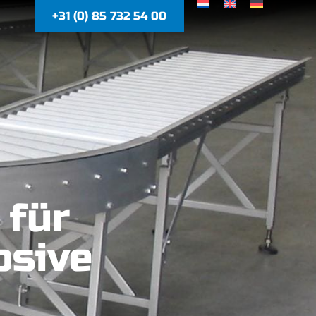
+31 (0) 85 732 54 00
 für
osive