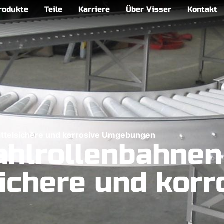
rodukte
Teile
Karriere
Über Visser
Kontakt
mittelsichere und korrosive Umgebungen
ahlrollenbahnen
ichere und korr