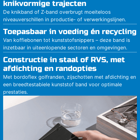
knikvormige trajecten
De knikband of Z-band overbrugt moeiteloos
niveauverschillen in productie- of verwerkingslijnen.
Toepasbaar in voeding én recycling
Van koffiebonen tot kunststofsnippers – deze band is
inzetbaar in uiteenlopende sectoren en omgevingen.
Constructie in staal of RVS, met
afdichting en randopties
Met bordoflex golf­randen, zijschotten met afdichting en
een breedtestabiele kunststof band voor optimale
prestaties.