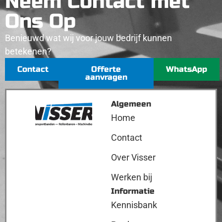
Neem Contact met
Ons Op
Benieuwd wat wij voor jouw bedrijf kunnen
betekenen?
Contact
Offerte
WhatsApp
aanvragen
Algemeen
Home
Contact
Over Visser
Werken bij
Informatie
Kennisbank