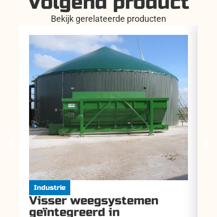
Volgend product
Bekijk gerelateerde producten
Industrie
I
Visser weegsystemen
V
geïntegreerd in
t