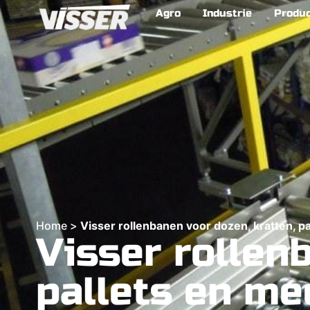
Agro
Industrie
Produ
Home
>
Visser rollenbanen voor dozen, kratten, p
Visser rollen
pallets en me