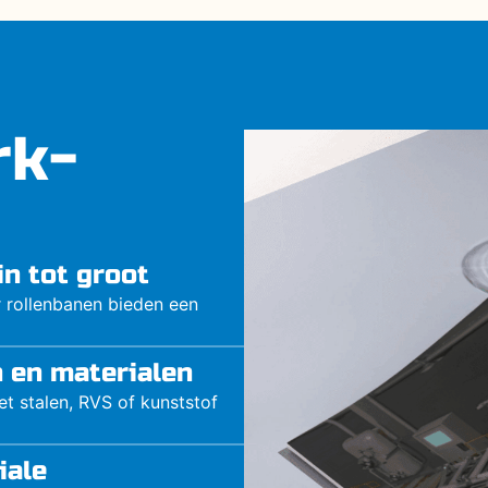
rk-
in tot groot
r rollenbanen bieden een
n en materialen
t stalen, RVS of kunststof
iale