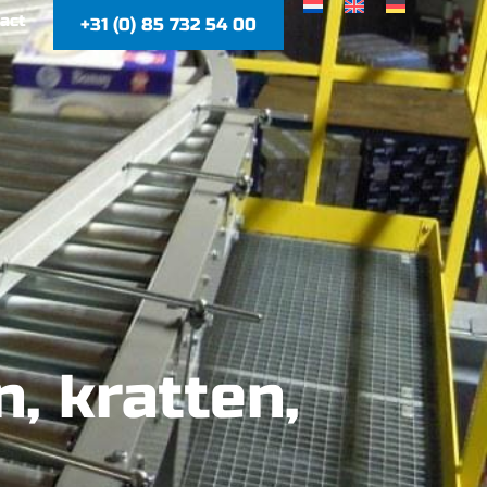
act
+31 (0) 85 732 54 00
, kratten,