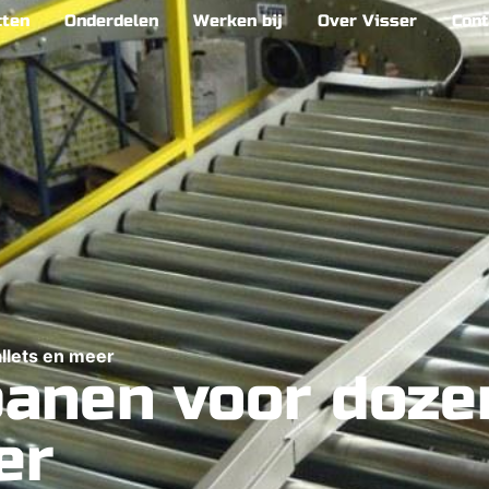
cten
Onderdelen
Werken bij
Over Visser
Cont
allets en meer
banen voor dozen
er