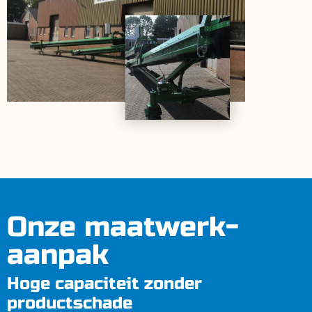
Onze maatwerk-
aanpak
Hoge capaciteit zonder
productschade