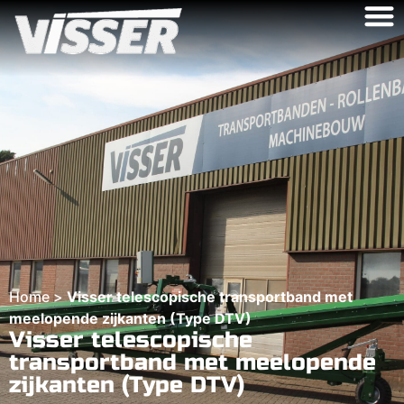
Home
>
Visser telescopische transportband met
meelopende zijkanten (Type DTV)
Visser telescopische
transportband met meelopende
zijkanten (Type DTV)