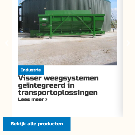
Industrie
I
Visser weegsystemen
V
geïntegreerd in
t
transportoplossingen
v
Lees meer
Le
Bekijk alle producten